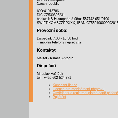
Czech republic
IČO:41013786
DIČ:CZ530326231
banka: KB Hustopeče č.účtu: 587742-651/0100
SWIFT:KOMBCZPPXXX, IBAN:CZ550100000092013
Provozní doba:
Dispečink 7.00 - 16.30 hod
+ mobilní telefony nepřetržitě
Kontakty:
Majitel - Klimeš Antonín
Dispečeři
Miroslav Vašíček
tel.: +420 602 524 771
Koncesní listina
Licence pro mezinárodní přepravu
Osvědčení o registraci plátce daně přidan
Pojištění