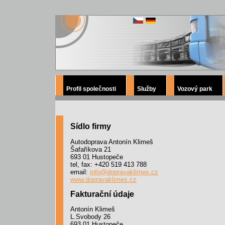
Profil společnosti
Služby
Vozový park
Sídlo firmy
Autodoprava Antonín Klimeš
Šafaříkova 21
693 01 Hustopeče
tel, fax: +420 519 413 788
email:
info@dopravaklimes.cz
www.dopravaklimes.cz
Fakturační údaje
Antonín Klimeš
L.Svobody 26
693 01 Hustopeče